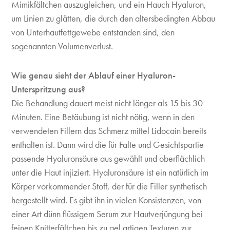
Mimikfältchen auszugleichen, und ein Hauch Hyalu­ron,
um Linien zu glätten, die durch den altersbedingten Abbau
von Unter­hautfettgewebe entstanden sind, den
sogenannten Volumenverlust.
Wie genau sieht der Ablauf einer Hyaluron-
Unterspritzung aus?
Die Behandlung dauert meist nicht länger als 15 bis 30
Minuten. Eine Betäubung ist nicht nötig, wenn in den
verwendeten Fillern das Schmerz­ mittel Lidocain bereits
enthalten ist. Dann wird die für Falte und Gesichts­partie
passende Hyaluronsäure aus­ gewählt und oberflächlich
unter die Haut injiziert. Hyaluronsäure ist ein natürlich im
Körper vorkommender Stoff, der für die Filler synthetisch
hergestellt wird. Es gibt ihn in vielen Konsistenzen, von
einer Art dünn­ flüssigem Serum zur Hautverjüngung bei
feinen Knitterfältchen bis zu gel­ artigen Texturen zur