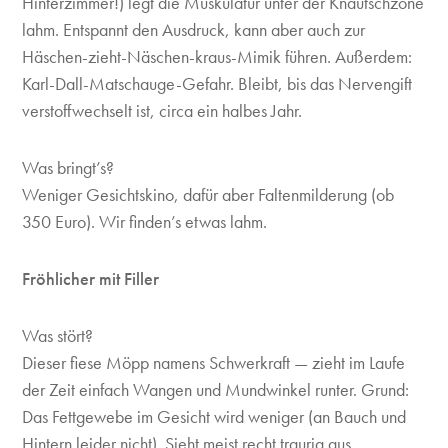
Hinterzimmer!) legt die Muskulatur unter der Knautschzone
lahm. Entspannt den Ausdruck, kann aber auch zur
Häschen-zieht-Näschen-kraus-Mimik führen. Außerdem:
Karl-Dall-Matschauge-Gefahr. Bleibt, bis das Nervengift
verstoffwechselt ist, circa ein halbes Jahr.
Was bringt’s?
Weniger Gesichtskino, dafür aber Faltenmilderung (ob
350 Euro). Wir finden’s etwas lahm.
Fröhlicher mit Filler
Was stört?
Dieser fiese Möpp namens Schwerkraft — zieht im Laufe
der Zeit einfach Wangen und Mundwinkel runter. Grund:
Das Fettgewebe im Gesicht wird weniger (an Bauch und
Hintern leider nicht). Sieht meist recht traurig aus.